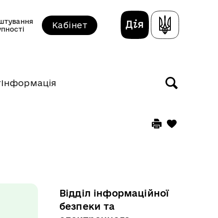
штування
Кабінет
упності
т
Інформація
Відділ інформаційної
безпеки та