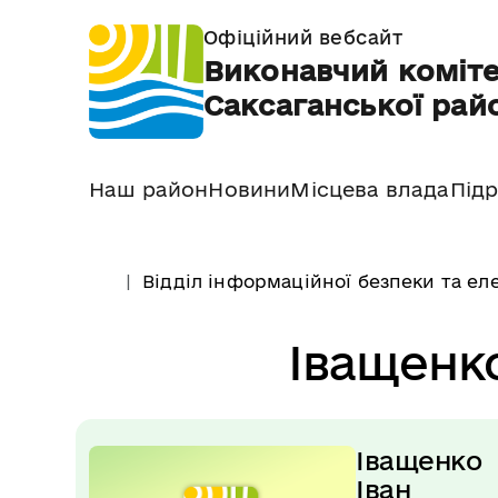
Офіційний вебсайт
Виконавчий коміте
Саксаганської райо
Наш район
Новини
Місцева влада
Підр
Відділ інформаційної безпеки та ел
Іващенк
Іващенко 
Іван 