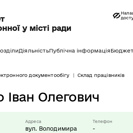
Нала
т
дост
нної у місті ради
озділи
Діяльність
Публічна інформація
Бюдже
ектронного документообігу
Склад працівників
о Іван Олегович
Адреса
Телефон
вул. Володимира
-