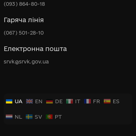
(093) 864-80-18
Гаряча лінія
(067) 501-28-10
Електронна пошта
srvk@srvk.gov.ua
UA
EN
DE
IT
FR
ES
NL
SV
PT